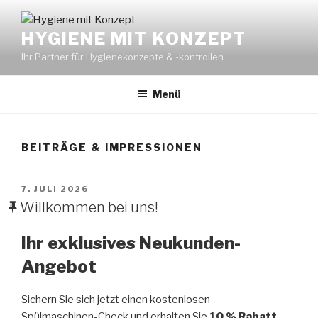
Zum
Inhalt
HYGIENE MIT KONZEPT
springen
Ihr Partner für Hygienekonzepte & -kontrollen
Menü
BEITRÄGE & IMPRESSIONEN
VERÖFFENTLICHT
7. JULI 2026
AM
Willkommen bei uns!
Ihr exklusives Neukunden-
Angebot
Sichern Sie sich jetzt einen kostenlosen
Spülmaschinen-Check und erhalten Sie
10 % Rabatt