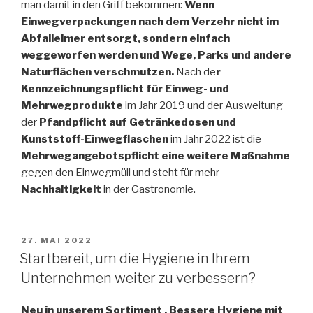
man damit in den Griff bekommen:
Wenn
Einwegverpackungen nach dem Verzehr nicht im
Abfalleimer entsorgt, sondern einfach
weggeworfen werden und Wege, Parks und andere
Naturflächen verschmutzen.
Nach de
r
Kennzeichnungspflicht für Einweg- und
Mehrwegprodukte
im Jahr 2019 und der Ausweitung
der
Pfandpflicht auf Getränkedosen und
Kunststoff-Einwegflaschen
im Jahr 2022 ist die
Mehrwegangebotspflicht eine weitere Maßnahme
gegen den Einwegmüll und steht für mehr
Nachhaltigkeit
in der Gastronomie.
VERÖFFENTLICHT
27. MAI 2022
AM
Startbereit, um die Hygiene in Ihrem
Unternehmen weiter zu verbessern?
Neu in unserem Sortiment , Bessere Hygiene mit